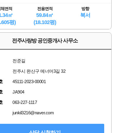
전체면적
전용면적
방향
1.34㎡
59.84㎡
북서
4.605평)
(18.102평)
전주사랑방 공인중개사 사무소
전준길
전주시 완산구 메너머3길 32
호
45111-2023-00001
호
JA904
호
063-227-1117
junkil3216@naver.com
상담 신청하기