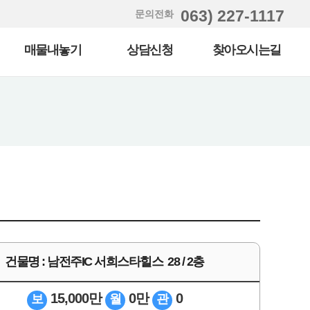
063) 227-1117
문의전화
매물내놓기
상담신청
찾아오시는길
건물명 : 남전주IC 서희스타힐스 28 / 2층
15,000만
0만
0
보
월
관