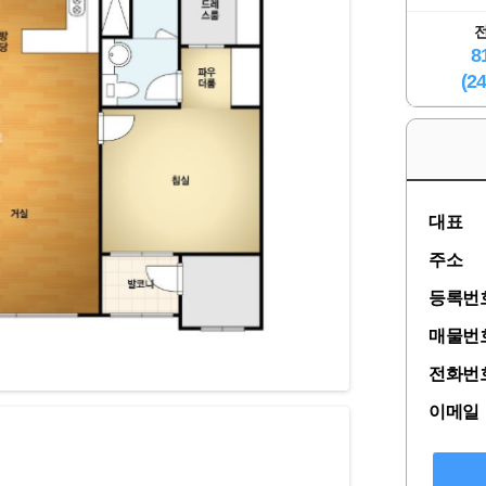
8
(2
대표
주소
등록번
매물번
전화번
이메일