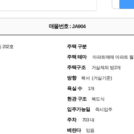
매물번호 : JA904
 202호
주택 구분
주택 테마
아파트매매 아파트 월
주택구조
거실제외 방2개
방향
북서 (거실기준)
욕실 수
1개
현관 구조
복도식
입주가능일
즉시입주
주차
703 대
베란다
있음