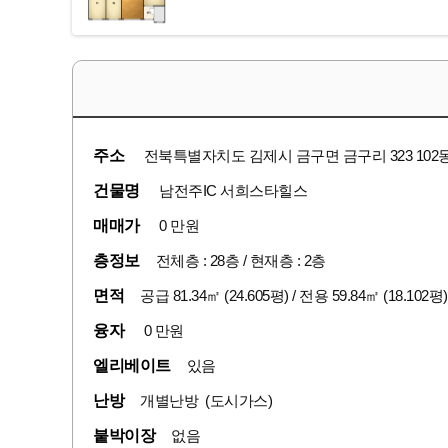
주소
전북특별자치도 김제시 금구면 금구리 323 102동
건물명
남전주IC 서희스타힐스
매매가
0 만원
층정보
전체층 : 28층 / 현재층 : 2층
면적
공급 81.34㎡ (24.605평) / 전용 59.84㎡ (18.102평)
융자
0 만원
엘리베이트
있음
난방
개별난방 (도시가스)
붙박이장
없음