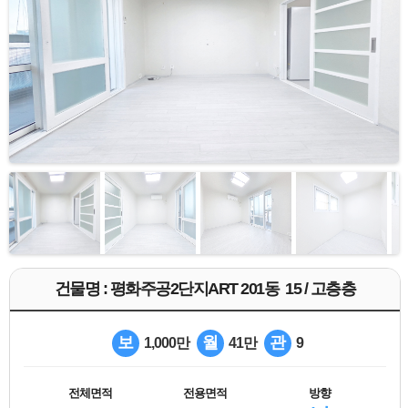
건물명 : 평화주공2단지ART 201동 15 / 고층층
보
월
관
1,000만
41만
9
전체면적
전용면적
방향