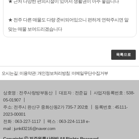
★ 근처 다양한 편의시설이 있어서 생활권이 아주 좋습니다
★ 전주 다른 매물도 다량 준비되어있으니 편하게 연락주시면 알
맞는 매물 보여드리겠습니다
목록으로
오시는길
이용약관
개인정보처리방침
이메일무단수집거부
상호명 : 전주사랑방부동산 ┃ 대표자 : 전준길 ┃ 사업자등록번호 : 538-
05-01907 ┃
주소: 전주시 완산구 중화산동2가 735-7 202호 ┃ 등록번호 : 45111-
2023-00001
전화 : 063-227-1117 ┃ 팩스 : 063-224-1118 e-
mail : junkil3216@naver.com
Copyright ⓒ 전주원룸사랑방 All Rights Reserved.