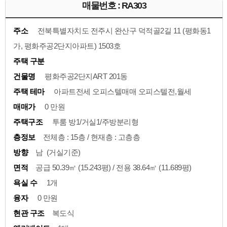
매물번호 : RA303
주소
전북특별자치도 전주시 완산구 덕적골2길 11 (평화동1
가, 평화주공2단지아파트) 1503호
주택 구분
건물명
평화주공2단지ART 201동
주택 테마
아파트전세 오피스텔매매 오피스텔전,월세
매매가
0 만원
주택구조
투룸 방1/거실1/주방분리형
층정보
전체층 : 15층 / 현재층 : 고층층
방향
남 (거실기준)
면적
공급 50.39㎡ (15.243평) / 전용 38.64㎡ (11.689평)
욕실 수
1개
융자
0 만원
현관 구조
복도식