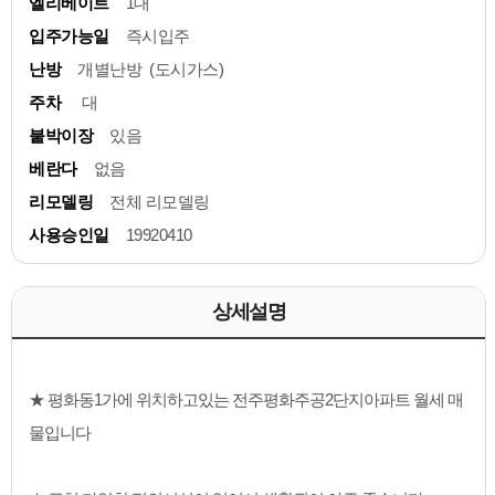
엘리베이트
1대
입주가능일
즉시입주
난방
개별난방 (도시가스)
주차
대
붙박이장
있음
베란다
없음
리모델링
전체 리모델링
사용승인일
19920410
상세설명
★ 평화동1가에 위치하고있는 전주평화주공2단지아파트 월세 매
물입니다