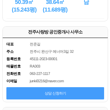
50.39㎡
38.64㎡
남
(15.243평)
(11.689평)
전주사랑방 공인중개사 사무소
대표
전준길
주소
전주시 완산구 메너머3길 32
등록번호
45111-2023-00001
매물번호
RA303
전화번호
063-227-1117
이메일
junkil3216@naver.com
상담 신청하기