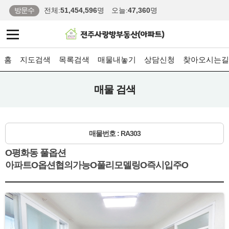
방문수
전체:
51,454,596
명
오늘:
47,360
명
홈
지도검색
목록검색
매물내놓기
상담신청
찾아오시는길
매물 검색
매물번호 : RA303
O평화동 풀옵션
아파트O옵션협의가능O풀리모델링O즉시입주O