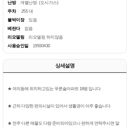
난방
개별난방 (도시가스)
주차
255 대
붙박이장
있음
베란다
없음
리모델링
리모델링 하지않음
사용승인일
19930430
상세설명
★ 여의동에 위치하고있는 푸른솔아파트 18평 입니다
★ 근처 다양한 편의시설이 있어서 생활권이 아주 좋습니다
★ 전주 다른 매물도 다량 준비되어있으니 편하게 연락주시면 알