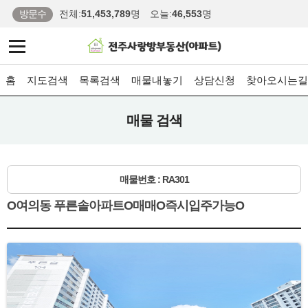
방문수
전체:
51,453,789
명
오늘:
46,553
명
홈
지도검색
목록검색
매물내놓기
상담신청
찾아오시는길
매물 검색
매물번호 : RA301
O여의동 푸른솔아파트O매매O즉시입주가능O