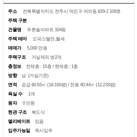
주소
전북특별자치도 전주시 덕진구 여의동 639-2 108호
주택 구분
건물명
푸른솔아파트 104동
주택 테마
오피스텔전,월세
매매가
5,000 만원
주택구조
거실제외 방2개
층정보
전체층 : 15층 / 현재층 : 1층
방향
남 (거실기준)
면적
공급 60.55㎡ (18.316평) / 전용 40.44㎡ (12.233평)
욕실 수
1개
융자
0 만원
현관 구조
복도식
엘리베이트
있음
입주가능일
즉시입주